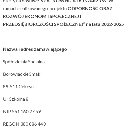
oferty na dostawę
SZATKOWNICA DO WARZYW
. W
ramach realizowanego projektu
ODPORNOŚĆ ORAZ
ROZWÓJ EKONOMII SPOŁECZNEJ I
PRZEDSIĘBIORCZOŚCI SPOŁECZNEJ” na lata 2022-2025
Nazwa i adres zamawiającego
Spółdzielnia Socjalna
Borowiackie Smaki
89-511 Cekcyn
Ul. Szkolna 8
NIP 561 160 27 59
REGON 380 886 443