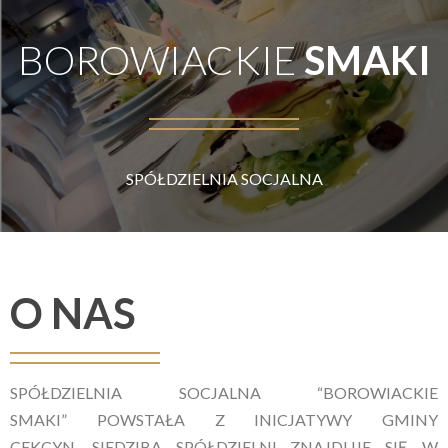
BOROWIACKIE
SMAKI
SPÓŁDZIELNIA SOCJALNA
O
NAS
SPÓŁDZIELNIA SOCJALNA “BOROWIACKIE
SMAKI” POWSTAŁA Z INICJATYWY GMINY
CEKCYN. SIEDZIBA SPÓŁDZIELNI ZNAJDUJE SIĘ W